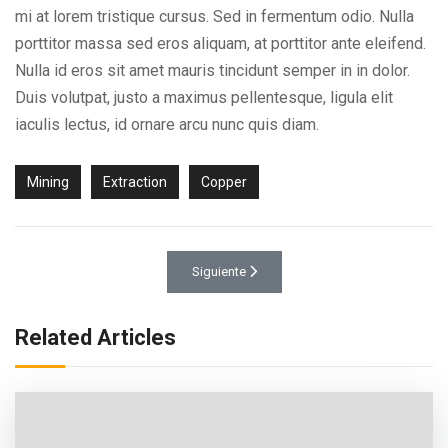
mi at lorem tristique cursus. Sed in fermentum odio. Nulla
porttitor massa sed eros aliquam, at porttitor ante eleifend.
Nulla id eros sit amet mauris tincidunt semper in in dolor.
Duis volutpat, justo a maximus pellentesque, ligula elit
iaculis lectus, id ornare arcu nunc quis diam.
Mining
Extraction
Copper
Artículo siguiente: Drilling
Siguiente
Related Articles