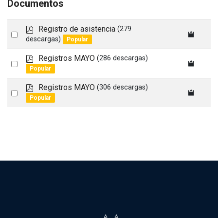
Documentos
p
Registro de asistencia
(279
Select
d
descargas)
Popular
an
f
p
Registros MAYO
(286 descargas)
item
Select
d
Popular
an
f
p
Registros MAYO
(306 descargas)
item
Select
d
Popular
an
f
item