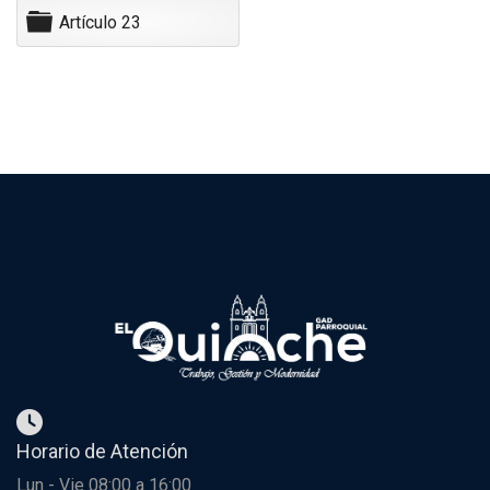
p
C
Artículo 23
e
a
t
r
a
p
e
t
a
Horario de Atención
Lun - Vie 08:00 a 16:00