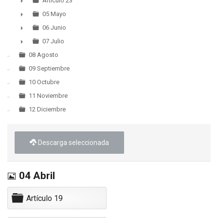
►
Artículo 23
►
05 Mayo
►
06 Junio
►
07 Julio
►
08 Agosto
09 Septiembre
10 Octubre
11 Noviembre
12 Diciembre
Descarga seleccionada
Imagen
04 Abril
C
Artículo 19
a
r