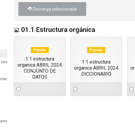
Descarga seleccionada
Imagen
01.1 Estructura orgánica
Popular
Popular
1 1 estructura
1 1 estructura
 Internos
organica ABRIL 2024
organica ABRIL 2024
o
CONJUNTO DE
DICCIONARIO
DATOS
tidad
Select
Select
Sel
an
an
an
item
item
ite
rnamentales