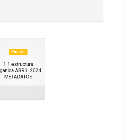
Popular
1 1 estructura
rganica ABRIL 2024
METADATOS
ect
m