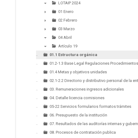
LOTAIP 2024
▼
01 Enero
►
02 Febrero
►
03 Marzo
►
04 Abril
▼
Artículo 19
▼
01.1 Estructura orgánica
01.2-1.3 Base Legal Regulaciones Procedimientos
01.4 Metas y objetivos unidades
02.1-2.2 Directorio y distributivo personal de la en
03. Remuneraciones ingresos adicionales
04. Detalle licencia comisiones
05-22 Servicios formularios formatos trámites
06. Presupuesto de la institución
07. Resultados de las auditorías internas y gube
08. Procesos de contratación publica