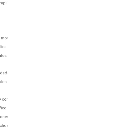
umplido contratos
e movilización
lica
ntes y reformas
ridades
ales
 y complementaria
fico
iones afirmativas
rechos ODS