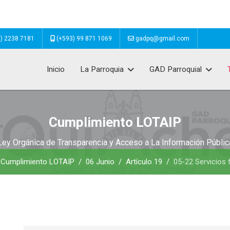
) 2238 7181
(+593) 99 871 1069
gadpq@gmail.com
Inicio
La Parroquia
GAD Parroquial
Cumplimiento LOTAIP
Ley Orgánica de Transparencia y Acceso a La Información Públic
Cumplimiento LOTAIP
06 Junio
Artículo 19
05-22 Servicios