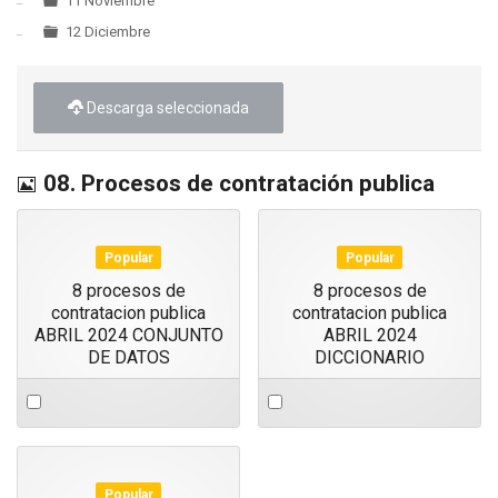
11 Noviembre
12 Diciembre
Descarga seleccionada
Imagen
08. Procesos de contratación publica
Popular
Popular
8 procesos de
8 procesos de
contratacion publica
contratacion publica
ABRIL 2024 CONJUNTO
ABRIL 2024
DE DATOS
DICCIONARIO
Select
Select
an
an
item
item
Popular