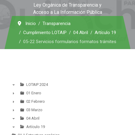
Ley Orgánica de Transparencia y
Acceso a La Información Pública
Inicio
Transparencia
Cumplimiento LOTAIP
04 Abril
Artículo 19
05-22 Servicios formularios formatos trámites
LOTAIP 2024
▼
01 Enero
►
02 Febrero
►
03 Marzo
►
04 Abril
▼
Artículo 19