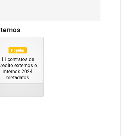
nternos
Popular
11 contratos de
credito externos o
internos 2024
metadatos
ect
m