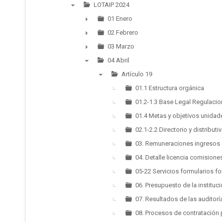
LOTAIP 2024
▼
01 Enero
►
02 Febrero
►
03 Marzo
►
04 Abril
▼
Artículo 19
▼
01.1 Estructura orgánica
01.2-1.3 Base Legal Regulaci
01.4 Metas y objetivos unidad
02.1-2.2 Directorio y distribut
03. Remuneraciones ingresos 
04. Detalle licencia comisione
05-22 Servicios formularios f
06. Presupuesto de la instituc
07. Resultados de las auditor
08. Procesos de contratación 