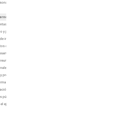
rsonas que han incumplido contratos
ternos o internos
entas
o y justificativos de movilización
de información publica
atos colectivos vigentes y reformas
reservada
y reuniones de autoridades
nales e internacionales
s y protocolares
formación frecuente y complementaria
mación grupo específico
as públicas con acciones afirmativas
 el ejercicio de derechos ODS