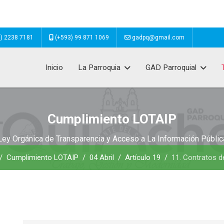
) 2238 7181
(+593) 99 871 1069
gadpq@gmail.com
Inicio
La Parroquia
GAD Parroquial
Cumplimiento LOTAIP
Ley Orgánica de Transparencia y Acceso a La Información Públic
Cumplimiento LOTAIP
04 Abril
Artículo 19
11. Contratos d