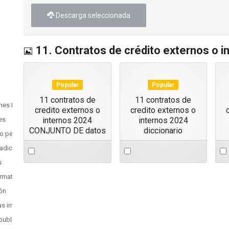
Descarga seleccionada
Imagen
11. Contratos de crédito externos o i
Popular
Popular
11 contratos de
11 contratos de
ones Procedimientos Internos
credito externos o
credito externos o
es
internos 2024
internos 2024
CONJUNTO DE datos
diccionario
ivo personal de la entidad
Select
Select
Sel
adicionales
an
an
an
s
item
item
ite
ormatos trámites
ión
ías internas y gubernamentales
publica