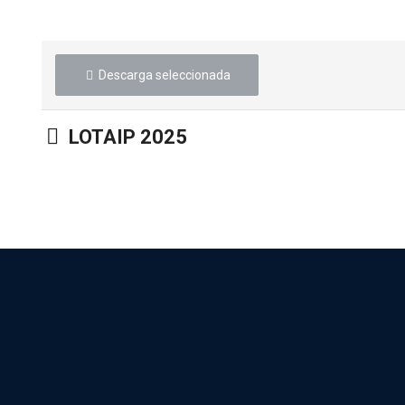
Descarga seleccionada
Carpeta
LOTAIP 2025