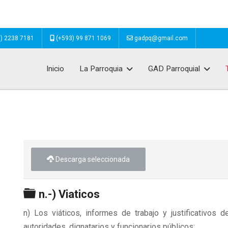
) 2238 7181
(+593) 99 871 1069
gadpq@gmail.com
Inicio
La Parroquia
GAD Parroquial
Descarga seleccionada
Carpeta
n.-) Viaticos
n) Los viáticos, informes de trabajo y justificativos d
autoridades, dignatarios y funcionarios públicos;