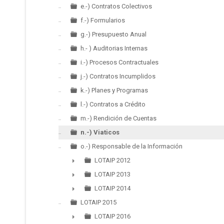
e.-) Contratos Colectivos
f.-) Formularios
g.-) Presupuesto Anual
h.- ) Auditorias Internas
i.-) Procesos Contractuales
j.-) Contratos Incumplidos
k.-) Planes y Programas
l.-) Contratos a Crédito
m.-) Rendición de Cuentas
n.-) Viaticos
o.-) Responsable de la Información
LOTAIP 2012
►
LOTAIP 2013
►
LOTAIP 2014
►
LOTAIP 2015
LOTAIP 2016