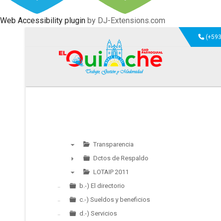
Web Accessibility plugin
by DJ-Extensions.com
(+593
Transparencia
▼
Dctos de Respaldo
►
LOTAIP 2011
▼
b.-) El directorio
c.-) Sueldos y beneficios
d.-) Servicios