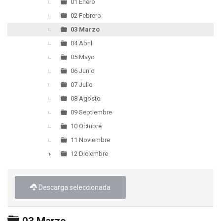
▼
01 Enero
02 Febrero
03 Marzo
04 Abril
05 Mayo
06 Junio
07 Julio
08 Agosto
09 Septiembre
10 Octubre
11 Noviembre
12 Diciembre
►
Descarga seleccionada
Carpeta
03 Marzo