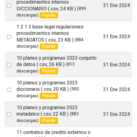
procedimientos internos
Select
31 Ene 2024
DICCIONARIO
( csv, 24 KB )
(899
an
descargas)
Popular
item
1 2 1 3 base legal regulaciones
procedimientos internos
Select
31 Ene 2024
METADATOS
( csv, 23 KB )
(884
an
descargas)
Popular
item
10 planes y programas 2023 conjunto
Select
de datos
( csv, 26 KB )
31 Ene 2024
(813
descargas)
Popular
an
item
10 planes y programas 2023
Select
diccionario
( csv, 20 KB )
31 Ene 2024
(900
descargas)
Popular
an
item
10 planes y programas 2023
Select
metadatos
( csv, 22 KB )
31 Ene 2024
(883
descargas)
Popular
an
item
11 contratos de credito externos o