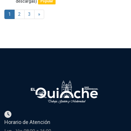
descargas)
Popular
an
item
1
2
3
»
Horario de Atención