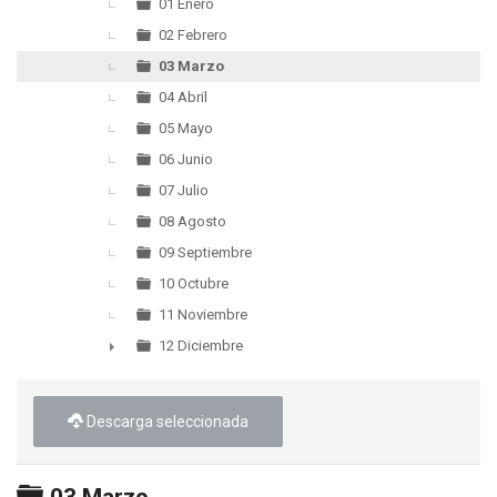
▼
01 Enero
02 Febrero
03 Marzo
04 Abril
05 Mayo
06 Junio
07 Julio
08 Agosto
09 Septiembre
10 Octubre
11 Noviembre
12 Diciembre
►
Descarga seleccionada
Carpeta
03 Marzo