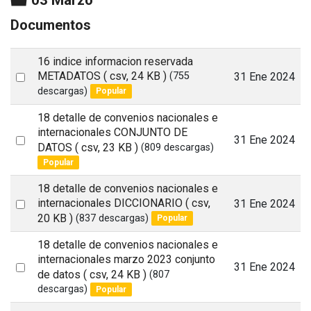
Documentos
16 indice informacion reservada
Select
METADATOS
( csv, 24 KB )
31 Ene 2024
(755
descargas)
Popular
an
item
18 detalle de convenios nacionales e
internacionales CONJUNTO DE
Select
31 Ene 2024
DATOS
( csv, 23 KB )
(809 descargas)
an
Popular
item
18 detalle de convenios nacionales e
Select
internacionales DICCIONARIO
( csv,
31 Ene 2024
20 KB )
(837 descargas)
Popular
an
item
18 detalle de convenios nacionales e
internacionales marzo 2023 conjunto
Select
31 Ene 2024
de datos
( csv, 24 KB )
(807
an
descargas)
Popular
item