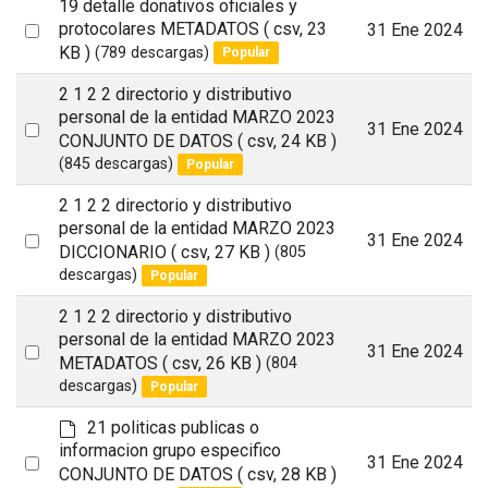
19 detalle donativos oficiales y
Select
protocolares METADATOS
( csv, 23
31 Ene 2024
KB )
(789 descargas)
Popular
an
item
2 1 2 2 directorio y distributivo
personal de la entidad MARZO 2023
Select
31 Ene 2024
CONJUNTO DE DATOS
( csv, 24 KB )
an
(845 descargas)
Popular
item
2 1 2 2 directorio y distributivo
personal de la entidad MARZO 2023
Select
31 Ene 2024
DICCIONARIO
( csv, 27 KB )
(805
an
descargas)
Popular
item
2 1 2 2 directorio y distributivo
personal de la entidad MARZO 2023
Select
31 Ene 2024
METADATOS
( csv, 26 KB )
(804
an
descargas)
Popular
item
d
21 politicas publicas o
e
informacion grupo especifico
Select
31 Ene 2024
f
CONJUNTO DE DATOS
( csv, 28 KB )