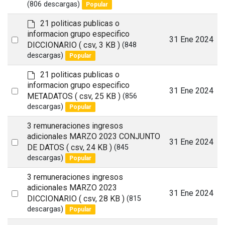
a
an
(806 descargas)
Popular
u
item
l
d
21 politicas publicas o
t
e
informacion grupo especifico
Select
31 Ene 2024
f
DICCIONARIO
( csv, 3 KB )
(848
a
an
descargas)
Popular
u
item
l
d
21 politicas publicas o
t
e
informacion grupo especifico
Select
31 Ene 2024
f
METADATOS
( csv, 25 KB )
(856
a
an
descargas)
Popular
u
item
l
3 remuneraciones ingresos
t
adicionales MARZO 2023 CONJUNTO
Select
31 Ene 2024
DE DATOS
( csv, 24 KB )
(845
an
descargas)
Popular
item
3 remuneraciones ingresos
adicionales MARZO 2023
Select
31 Ene 2024
DICCIONARIO
( csv, 28 KB )
(815
an
descargas)
Popular
item