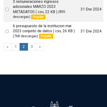
3 remuneraciones ingresos
adicionales MARZO 2023
Select
31 Ene 2024
METADATOS
( csv, 22 KB )
(805
an
descargas)
Popular
item
6 presupuesto de la institucion mar
Select
2023 conjunto de datos
( csv, 26 KB )
31 Ene 2024
(768 descargas)
Popular
an
item
«
1
2
3
»