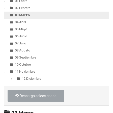
▼
01 Enero
02 Febrero
03 Marzo
04 Abril
05 Mayo
06 Junio
07 Julio
08 Agosto
09 Septiembre
10 Octubre
11 Noviembre
12 Diciembre
►
Descarga seleccionada
Carpeta
03 Marzo