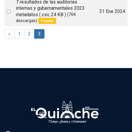
7 resultados de las auditorias
internas y gubernamentales 2023
Select
31 Ene 2024
metadatos
( csv, 24 KB )
(704
an
descargas)
Popular
item
«
1
2
3