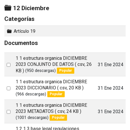
Carpeta
12 Diciembre
Categorías
Carpeta
Artículo 19
Documentos
1 1 estructura organica DICIEMBRE
Select
2023 CONJUNTO DE DATOS
( csv, 26
31 Ene 2024
KB )
(950 descargas)
Popular
an
item
1 1 estructura organica DICIEMBRE
Select
2023 DICCIONARIO
( csv, 20 KB )
31 Ene 2024
(966 descargas)
Popular
an
item
1 1 estructura organica DICIEMBRE
Select
2023 METADATOS
( csv, 24 KB )
31 Ene 2024
(1001 descargas)
Popular
an
item
1 2 1 3 base legal regulaciones