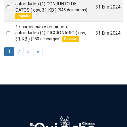
autoridades (1) CONJUNTO DE
Select
31 Ene 2024
DATOS
( csv, 31 KB )
(945 descargas)
an
Popular
item
17 audiencias y reuniones
Select
autoridades (1) DICCIONARIO
( csv,
31 Ene 2024
31 KB )
(980 descargas)
Popular
an
item
1
2
3
»