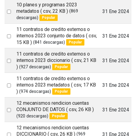
item
10 planes y programas 2023
Select
metadatos
( csv, 22 KB )
31 Ene 2024
(869
descargas)
Popular
an
item
11 contratos de credito externos o
Select
internos 2023 conjunto de datos
( csv,
31 Ene 2024
15 KB )
(841 descargas)
Popular
an
item
11 contratos de credito externos o
Select
internos 2023 diccionario
( csv, 21 KB
31 Ene 2024
)
(927 descargas)
Popular
an
item
11 contratos de credito externos o
Select
internos 2023 metadatos
( csv, 17 KB
31 Ene 2024
)
(974 descargas)
Popular
an
item
12 mecanismos rendicion cuentas
Select
CONJUNTO DE DATOS
( csv, 26 KB )
31 Ene 2024
(920 descargas)
Popular
an
item
12 mecanismos rendicion cuentas
Select
DICCIONARIO
( csv, 26 KB )
31 Ene 2024
(969