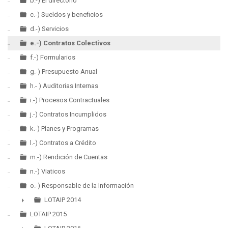
b.-) El directorio
c.-) Sueldos y beneficios
d.-) Servicios
e.-) Contratos Colectivos
f.-) Formularios
g.-) Presupuesto Anual
h.- ) Auditorias Internas
i.-) Procesos Contractuales
j.-) Contratos Incumplidos
k.-) Planes y Programas
l.-) Contratos a Crédito
m.-) Rendición de Cuentas
n.-) Viaticos
o.-) Responsable de la Información
LOTAIP 2014
►
LOTAIP 2015