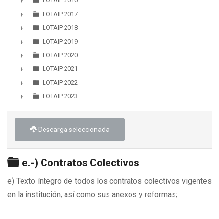
LOTAIP 2016
►
LOTAIP 2017
►
LOTAIP 2018
►
LOTAIP 2019
►
LOTAIP 2020
►
LOTAIP 2021
►
LOTAIP 2022
►
LOTAIP 2023
►
Descarga seleccionada
Carpeta
e.-) Contratos Colectivos
e) Texto íntegro de todos los contratos colectivos vigentes
en la institución, así como sus anexos y reformas;