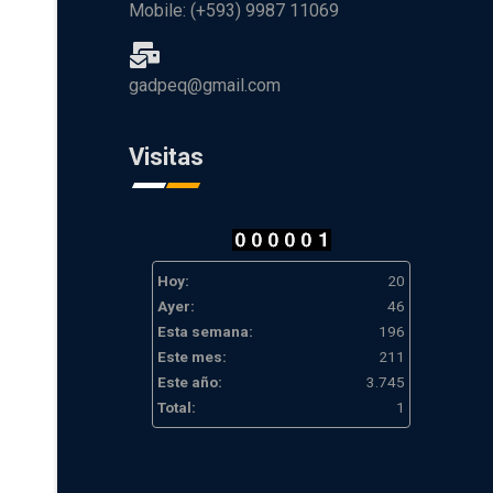
Mobile: (+593) 9987 11069
gadpeq@gmail.com
Visitas
Hoy:
20
Ayer:
46
Esta semana:
196
Este mes:
211
Este año:
3.745
Total:
1