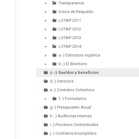
Transparencia
▼
Dctos de Respaldo
►
LOTAIP 2011
►
LOTAIP 2012
►
LOTAIP 2013
►
LOTAIP 2014
▼
a.-) Estructura orgánica
►
b.-) El directorio
►
c.-) Sueldos y beneficios
d.-) Servicios
e.-) Contratos Colectivos
f.-) Formularios
►
g.-) Presupuesto Anual
h.- ) Auditorias Internas
i.-) Procesos Contractuales
j.-) Contratos Incumplidos