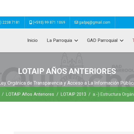
) 2238 7181
(+593) 99 871 1069
gadpq@gmail.com
Inicio
La Parroquia
GAD Parroquial
LOTAIP AÑOS ANTERIORES
Ley Orgánica de Transparencia y Acceso a La Información Públic
LOTAIP Años Anteriores
LOTAIP 2013
a.-) Estructura Orgán