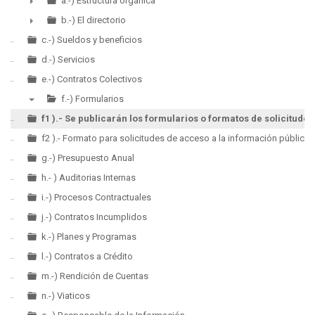
▼
a.-) Estructura orgánica
►
b.-) El directorio
►
c.-) Sueldos y beneficios
d.-) Servicios
e.-) Contratos Colectivos
f.-) Formularios
▼
f1 ).- Se publicarán los formularios o formatos de solicitud
f2 ).- Formato para solicitudes de acceso a la información pública
g.-) Presupuesto Anual
h.- ) Auditorias Internas
i.-) Procesos Contractuales
j.-) Contratos Incumplidos
k.-) Planes y Programas
l.-) Contratos a Crédito
m.-) Rendición de Cuentas
n.-) Viaticos