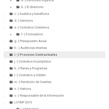
▼
a.-) Estructura orgánica
►
b.-) El directorio
►
c.-) Sueldos y beneficios
d.-) Servicios
e.-) Contratos Colectivos
f.-) Formularios
►
g.-) Presupuesto Anual
h.- ) Auditorias Internas
i.-) Procesos Contractuales
j.-) Contratos Incumplidos
k.-) Planes y Programas
l.-) Contratos a Crédito
m.-) Rendición de Cuentas
n.-) Viaticos
o.-) Responsable de la Información
LOTAIP 2015