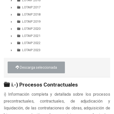
LOTAIP 2016
►
LOTAIP 2017
►
LOTAIP 2018
►
LOTAIP 2019
►
LOTAIP 2020
►
LOTAIP 2021
►
LOTAIP 2022
►
LOTAIP 2023
►
Descarga seleccionada
Carpeta
i.-) Procesos Contractuales
i) Información completa y detallada sobre los procesos
precontractuales, contractuales, de adjudicación y
liquidación, de las contrataciones de obras, adquisición de