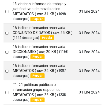
13 viaticos informes de trabajo y
justificativos de movilizacion
Select
31 Ene 2024
METADATOS
( csv, 31 KB )
(1098
an
descargas)
Popular
item
16 indice informacion reservada
Select
CONJUNTO DE DATOS
( csv, 25 KB )
31 Ene 2024
(1144 descargas)
Popular
an
item
16 indice informacion reservada
Select
DICCIONARIO
( csv, 20 KB )
31 Ene 2024
(1168
descargas)
Popular
an
item
16 indice informacion reservada
Select
METADATOS
( csv, 24 KB )
31 Ene 2024
(1087
descargas)
Popular
an
item
d
21 politicas publicas o
e
informacion grupo especifico
Select
31 Ene 2024
f
METADATOS
( csv, 25 KB )
(1238
a
an
descargas)
Popular
u
item