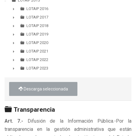
►
LOTAIP 2015
LOTAIP 2016
►
LOTAIP 2017
►
LOTAIP 2018
►
LOTAIP 2019
►
LOTAIP 2020
►
LOTAIP 2021
►
LOTAIP 2022
►
LOTAIP 2023
►
Descarga seleccionada
Carpeta
Transparencia
Art. 7.-
Difusión de la Información Pública.-Por la
transparencia en la gestión administrativa que están