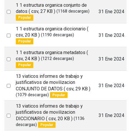
1 1 estructura organica conjunto de
Select
datos
( csv, 27 KB )
31 Ene 2024
(1168 descargas)
Popular
an
item
1 1 estructura organica diccionario
(
Select
csv, 20 KB )
31 Ene 2024
(1190 descargas)
Popular
an
item
1 1 estructura organica metadatos
(
Select
csv, 24 KB )
31 Ene 2024
(1212 descargas)
Popular
an
item
13 viaticos informes de trabajo y
justificativos de movilizacion
Select
31 Ene 2024
CONJUNTO DE DATOS
( csv, 29 KB )
an
(1079 descargas)
Popular
item
13 viaticos informes de trabajo y
justificativos de movilizacion
Select
31 Ene 2024
DICCIONARIO
( csv, 20 KB )
(1136
an
descargas)
Popular
item