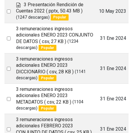
l
d
3 Presentación Rendición de
t
o
Select
Cuentas 2022
( pptx, 50.43 MB )
10 May 2023
c
(1247 descargas)
Popular
an
u
item
m
3 remuneraciones ingresos
e
adicionales ENERO 2023 CONJUNTO
Select
31 Ene 2024
n
DE DATOS
( csv, 27 KB )
(1234
t
an
descargas)
Popular
o
item
3 remuneraciones ingresos
adicionales ENERO 2023
Select
31 Ene 2024
DICCIONARIO
( csv, 28 KB )
(1141
an
descargas)
Popular
item
3 remuneraciones ingresos
adicionales ENERO 2023
Select
31 Ene 2024
METADATOS
( csv, 22 KB )
(1104
an
descargas)
Popular
item
3 remuneraciones ingresos
adicionales FEBRERO 2023
Select
31 Ene 2024
CONJUNTO DE DATOS
( csv, 25 KB )