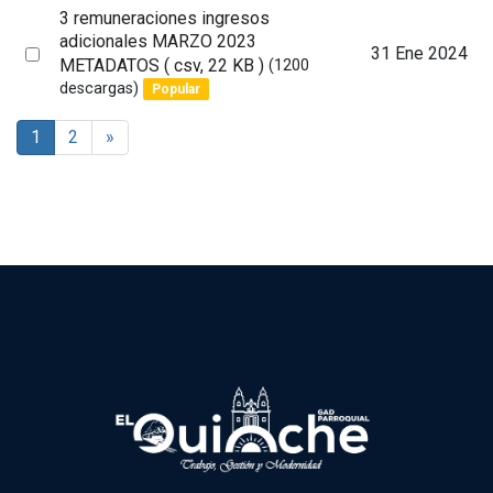
3 remuneraciones ingresos
adicionales MARZO 2023
Select
31 Ene 2024
METADATOS
( csv, 22 KB )
(1200
an
descargas)
Popular
item
1
2
»