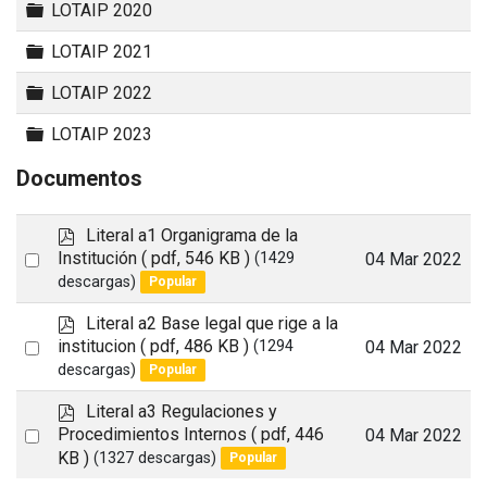
Carpeta
LOTAIP 2020
Carpeta
LOTAIP 2021
Carpeta
LOTAIP 2022
Carpeta
LOTAIP 2023
Documentos
p
Literal a1 Organigrama de la
d
Select
Institución
( pdf, 546 KB )
04 Mar 2022
(1429
f
descargas)
Popular
an
item
p
Literal a2 Base legal que rige a la
d
Select
institucion
( pdf, 486 KB )
04 Mar 2022
(1294
f
descargas)
Popular
an
item
p
Literal a3 Regulaciones y
d
Select
Procedimientos Internos
( pdf, 446
04 Mar 2022
f
KB )
(1327 descargas)
Popular
an