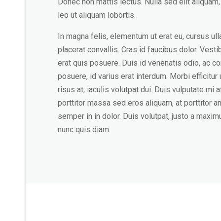
Donec non mattis lectus. Nulla sed elit aliqua
leo ut aliquam lobortis.
In magna felis, elementum ut erat eu, cursus ull
placerat convallis. Cras id faucibus dolor. Vest
erat quis posuere. Duis id venenatis odio, ac 
posuere, id varius erat interdum. Morbi efficitu
risus at, iaculis volutpat dui. Duis vulputate mi
porttitor massa sed eros aliquam, at porttitor an
semper in in dolor. Duis volutpat, justo a maximus
nunc quis diam.