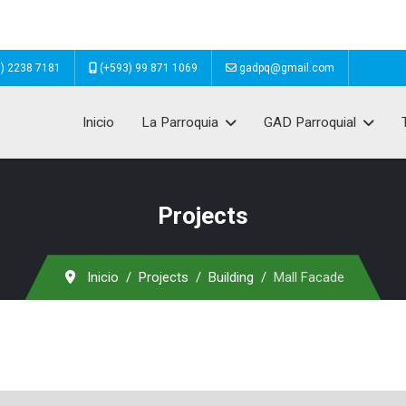
) 2238 7181
(+593) 99 871 1069
gadpq@gmail.com
Inicio
La Parroquia
GAD Parroquial
Projects
Inicio
Projects
Building
Mall Facade