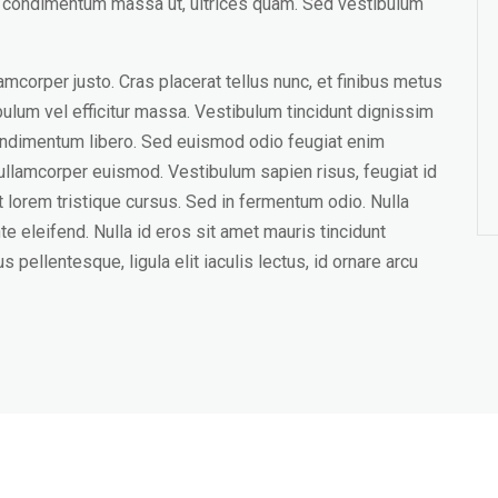
m, condimentum massa ut, ultrices quam. Sed vestibulum
amcorper justo. Cras placerat tellus nunc, et finibus metus
ibulum vel efficitur massa. Vestibulum tincidunt dignissim
condimentum libero. Sed euismod odio feugiat enim
r ullamcorper euismod. Vestibulum sapien risus, feugiat id
 at lorem tristique cursus. Sed in fermentum odio. Nulla
te eleifend. Nulla id eros sit amet mauris tincidunt
 pellentesque, ligula elit iaculis lectus, id ornare arcu